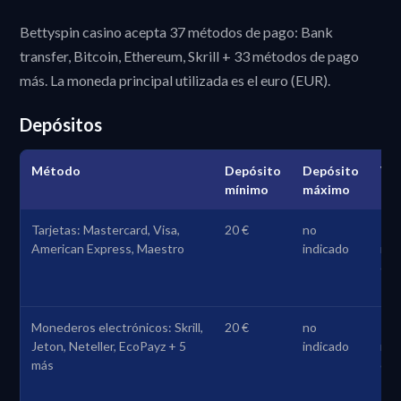
Bettyspin casino acepta 37 métodos de pago: Bank
transfer, Bitcoin, Ethereum, Skrill + 33 métodos de pago
más. La moneda principal utilizada es el euro (EUR).
Depósitos
Método
Depósito
Depósito
Vel
mínimo
máximo
acr
Tarjetas: Mastercard, Visa,
20 €
no
Ins
American Express, Maestro
indicado
raz
con
Monederos electrónicos: Skrill,
20 €
no
Ins
Jeton, Neteller, EcoPayz + 5
indicado
raz
más
con