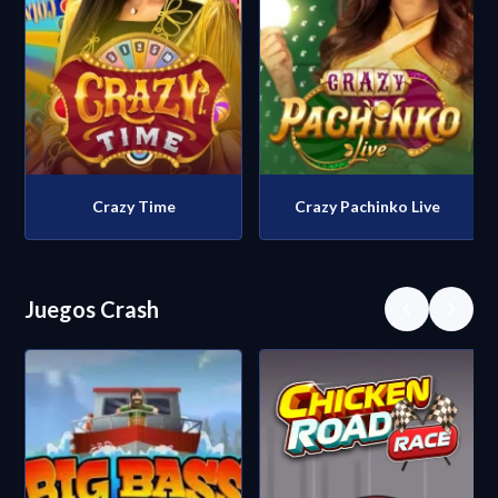
Crazy Time
Crazy Pachinko Live
Juegos Crash