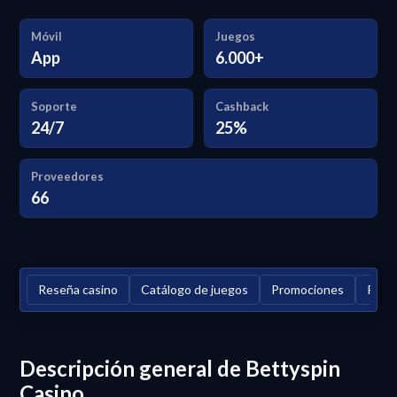
Móvil
Juegos
App
6.000+
Soporte
Cashback
24/7
25%
Proveedores
66
Reseña casino
Catálogo de juegos
Promociones
Pros 
Descripción general de Bettyspin
Casino