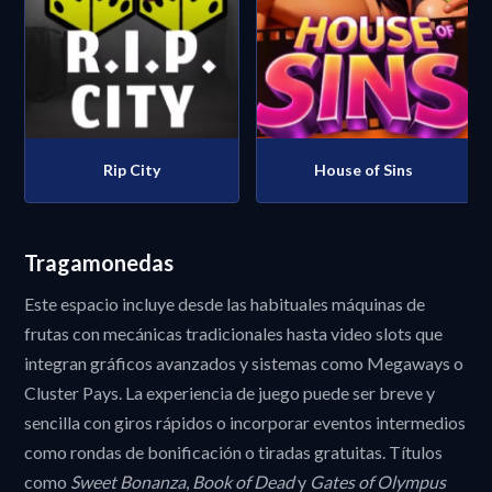
Rip City
House of Sins
Tragamonedas
Este espacio incluye desde las habituales máquinas de
frutas con mecánicas tradicionales hasta video slots que
integran gráficos avanzados y sistemas como Megaways o
Cluster Pays. La experiencia de juego puede ser breve y
sencilla con giros rápidos o incorporar eventos intermedios
como rondas de bonificación o tiradas gratuitas. Títulos
como
Sweet Bonanza
,
Book of Dead
y
Gates of Olympus