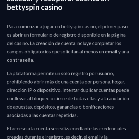
bettyspin casino
Para comenzar a jugar en bettyspin casino, el primer paso
es abrir un formulario de registro disponible en la página
del casino. La creación de cuenta incluye completar los
campos obligatorios que solicitan al menos un
email
y una
contraseña
.
La plataforma permite un solo registro por usuario,
prohibiendo abrir más de una cuenta por persona, hogar,
dirección IP o dispositivo. Intentar duplicar cuentas puede
conllevar al bloqueo o cierre de todas ellas y a la anulación
de apuestas, depósitos, ganancias o bonificaciones
asociadas a las cuentas repetidas.
El acceso a la cuenta se realiza mediante las credenciales
creadas durante el registro, es decir, el email y la