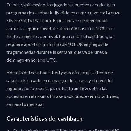
En bettyspin casino, los jugadores pueden acceder a un
programa de cashback dividido en cuatro niveles: Bronze,
Silver, Gold y Platinum. El porcentaje de devolución
aumenta según el nivel, desde un 6% hasta un 10%, con
límites máximos por nivel. Para recibir el cashback, se
requiere apostar un mínimo de 10 EUR en juegos de
tragamonedas durante la semana, que va de lunes a
domingo en horario UTC.
Además del cashback, bettyspin ofrece un sistema de
rakeback basado en el margen de la casa y el nivel del
jugador, con porcentajes de hasta un 18% sobre las
apuestas en el casino. El rakeback puede ser instantáneo,
semanal o mensual.
Características del cashback
Cuatro niveles con cashback progresivo: Bronze (6%),