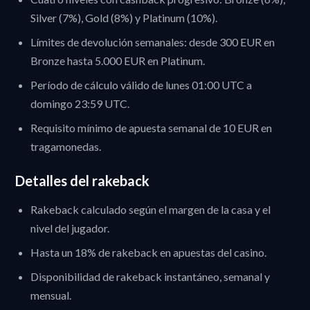
Silver (7%), Gold (8%) y Platinum (10%).
Límites de devolución semanales: desde 300 EUR en
Bronze hasta 5.000 EUR en Platinum.
Período de cálculo válido de lunes 01:00 UTC a
domingo 23:59 UTC.
Requisito mínimo de apuesta semanal de 10 EUR en
tragamonedas.
Detalles del rakeback
Rakeback calculado según el margen de la casa y el
nivel del jugador.
Hasta un 18% de rakeback en apuestas del casino.
Disponibilidad de rakeback instantáneo, semanal y
mensual.