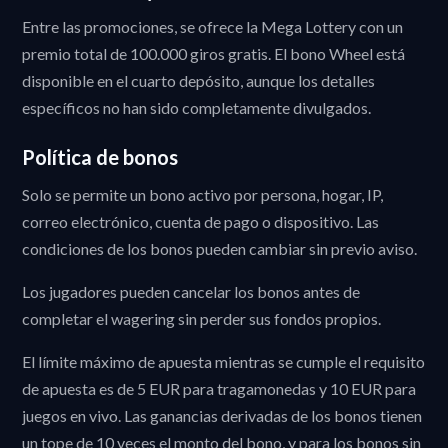
Entre las promociones, se ofrece la Mega Lottery con un
premio total de 100.000 giros gratis. El bono Wheel está
disponible en el cuarto depósito, aunque los detalles
específicos no han sido completamente divulgados.
Política de bonos
Solo se permite un bono activo por persona, hogar, IP,
correo electrónico, cuenta de pago o dispositivo. Las
condiciones de los bonos pueden cambiar sin previo aviso.
Los jugadores pueden cancelar los bonos antes de
completar el wagering sin perder sus fondos propios.
El límite máximo de apuesta mientras se cumple el requisito
de apuesta es de 5 EUR para tragamonedas y 10 EUR para
juegos en vivo. Las ganancias derivadas de los bonos tienen
un tope de 10 veces el monto del bono, y para los bonos sin