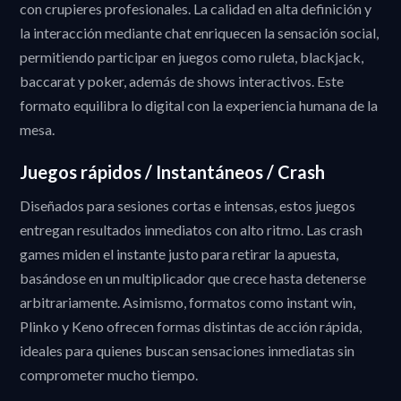
con crupieres profesionales. La calidad en alta definición y
la interacción mediante chat enriquecen la sensación social,
permitiendo participar en juegos como ruleta, blackjack,
baccarat y poker, además de shows interactivos. Este
formato equilibra lo digital con la experiencia humana de la
mesa.
Juegos rápidos / Instantáneos / Crash
Diseñados para sesiones cortas e intensas, estos juegos
entregan resultados inmediatos con alto ritmo. Las crash
games miden el instante justo para retirar la apuesta,
basándose en un multiplicador que crece hasta detenerse
arbitrariamente. Asimismo, formatos como instant win,
Plinko y Keno ofrecen formas distintas de acción rápida,
ideales para quienes buscan sensaciones inmediatas sin
comprometer mucho tiempo.